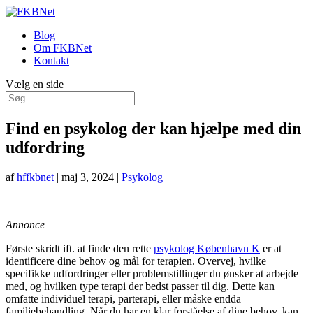
Blog
Om FKBNet
Kontakt
Vælg en side
Find en psykolog der kan hjælpe med din
udfordring
af
hffkbnet
|
maj 3, 2024
|
Psykolog
Annonce
Første skridt ift. at finde den rette
psykolog København K
er at
identificere dine behov og mål for terapien. Overvej, hvilke
specifikke udfordringer eller problemstillinger du ønsker at arbejde
med, og hvilken type terapi der bedst passer til dig. Dette kan
omfatte individuel terapi, parterapi, eller måske endda
familiebehandling. Når du har en klar forståelse af dine behov, kan