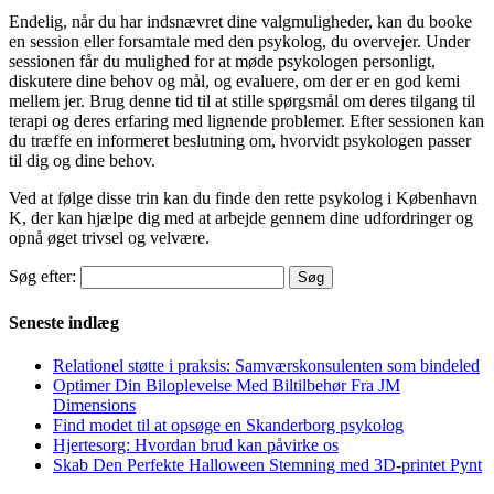
Endelig, når du har indsnævret dine valgmuligheder, kan du booke
en session eller forsamtale med den psykolog, du overvejer. Under
sessionen får du mulighed for at møde psykologen personligt,
diskutere dine behov og mål, og evaluere, om der er en god kemi
mellem jer. Brug denne tid til at stille spørgsmål om deres tilgang til
terapi og deres erfaring med lignende problemer. Efter sessionen kan
du træffe en informeret beslutning om, hvorvidt psykologen passer
til dig og dine behov.
Ved at følge disse trin kan du finde den rette psykolog i København
K, der kan hjælpe dig med at arbejde gennem dine udfordringer og
opnå øget trivsel og velvære.
Søg efter:
Seneste indlæg
Relationel støtte i praksis: Samværskonsulenten som bindeled
Optimer Din Biloplevelse Med Biltilbehør Fra JM
Dimensions
Find modet til at opsøge en Skanderborg psykolog
Hjertesorg: Hvordan brud kan påvirke os
Skab Den Perfekte Halloween Stemning med 3D-printet Pynt