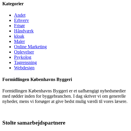
Kategorier
Andet
Erhverv
Frisør
Håndværk
kloak
Maler
Online Marketing
Oplevelser
Psykolog
Tagrensning
Webdesign
Formidlingen Københavns Byggeri
Formidlingen Københavns Byggeri er et uafhængigt nyhedsmedier
med rødder inden for byggebranchen. I dag skriver vi om generelle
nyheder, mens vi forsøger at give bedst mulig værdi til vores læsere.
Mere om bloggen
Stolte samarbejdspartnere