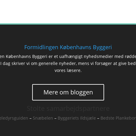
Formidlingen Københavns Byggeri
en Københavns Byggeri er et uafhængigt nyhedsmedier med rødde
 dag skriver vi om generelle nyheder, mens vi forsøger at give beds
vores læsere.
Mere om bloggen
Stolte samarbejdspartnere
ledyrsguiden
–
Snæbelen
–
Byggeriets Ildsjæle
–
Bedste Plankebo