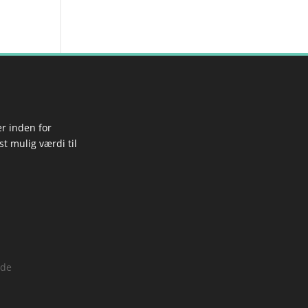
r inden for
t mulig værdi til
rde