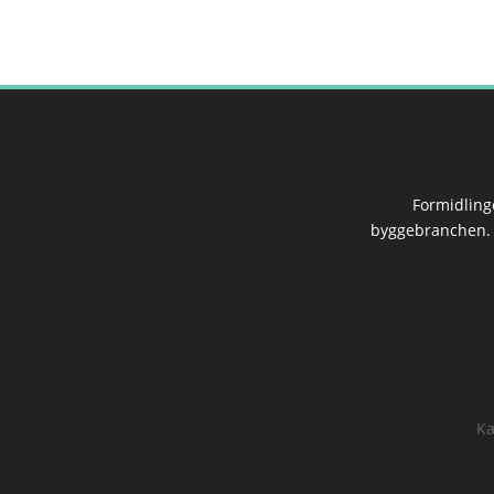
Formidling
byggebranchen. I
Kæ