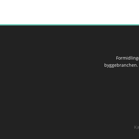
Formidling
byggebranchen. I
Kæ