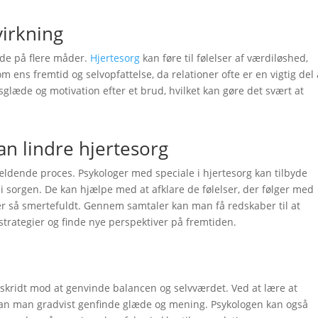
virkning
nde på flere måder.
Hjertesorg
kan føre til følelser af værdiløshed,
m ens fremtid og selvopfattelse, da relationer ofte er en vigtig del 
vsglæde og motivation efter et brud, hvilket kan gøre det svært at
n lindre hjertesorg
ldende proces. Psykologer med speciale i hjertesorg kan tilbyde
t i sorgen. De kan hjælpe med at afklare de følelser, der følger med
t er så smertefuldt. Gennem samtaler kan man få redskaber til at
trategier og finde nye perspektiver på fremtiden.
 skridt mod at genvinde balancen og selvværdet. Ved at lære at
 kan man gradvist genfinde glæde og mening. Psykologen kan også