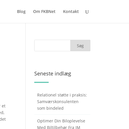
Blog
Om FKBNet
Kontakt
Seneste indlæg
Relationel støtte i praksis:
Samværskonsulenten
 et
som bindeled
ed,
 det
Optimer Din Biloplevelse
Med Biltilbehør Fra JM