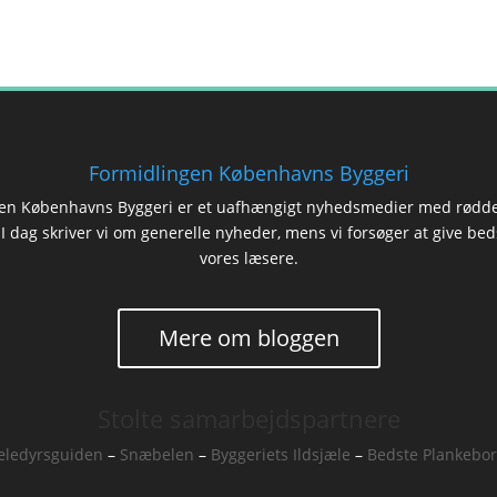
Formidlingen Københavns Byggeri
en Københavns Byggeri er et uafhængigt nyhedsmedier med rødde
 dag skriver vi om generelle nyheder, mens vi forsøger at give beds
vores læsere.
Mere om bloggen
Stolte samarbejdspartnere
ledyrsguiden
–
Snæbelen
–
Byggeriets Ildsjæle
–
Bedste Plankebo