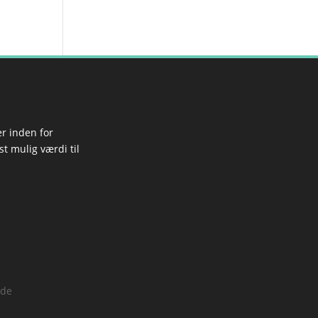
r inden for
t mulig værdi til
rde