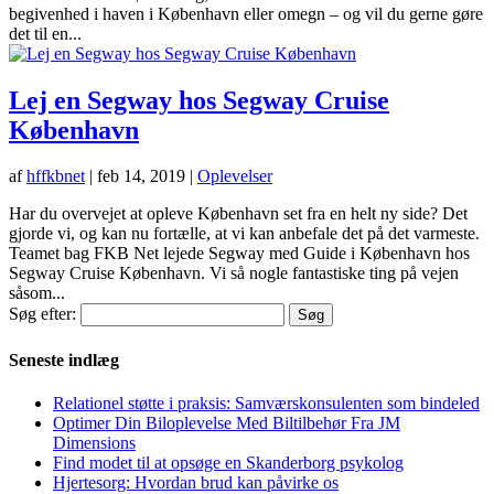
begivenhed i haven i København eller omegn – og vil du gerne gøre
det til en...
Lej en Segway hos Segway Cruise
København
af
hffkbnet
|
feb 14, 2019
|
Oplevelser
Har du overvejet at opleve København set fra en helt ny side? Det
gjorde vi, og kan nu fortælle, at vi kan anbefale det på det varmeste.
Teamet bag FKB Net lejede Segway med Guide i København hos
Segway Cruise København. Vi så nogle fantastiske ting på vejen
såsom...
Søg efter:
Seneste indlæg
Relationel støtte i praksis: Samværskonsulenten som bindeled
Optimer Din Biloplevelse Med Biltilbehør Fra JM
Dimensions
Find modet til at opsøge en Skanderborg psykolog
Hjertesorg: Hvordan brud kan påvirke os