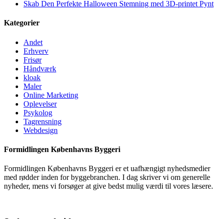
Skab Den Perfekte Halloween Stemning med 3D-printet Pynt
Kategorier
Andet
Erhverv
Frisør
Håndværk
kloak
Maler
Online Marketing
Oplevelser
Psykolog
Tagrensning
Webdesign
Formidlingen Københavns Byggeri
Formidlingen Københavns Byggeri er et uafhængigt nyhedsmedier
med rødder inden for byggebranchen. I dag skriver vi om generelle
nyheder, mens vi forsøger at give bedst mulig værdi til vores læsere.
Mere om bloggen