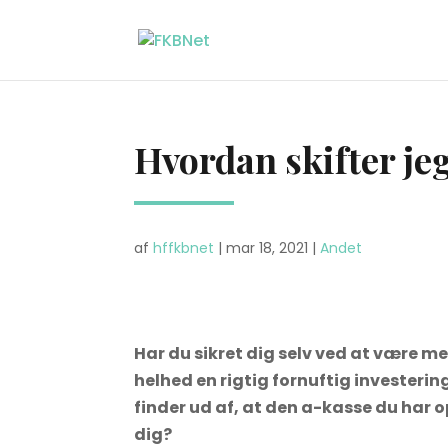
Hvordan skifter je
af
hffkbnet
|
mar 18, 2021
|
Andet
Har du sikret dig selv ved at være m
helhed en rigtig fornuftig investerin
finder ud af, at den a-kasse du har 
dig?