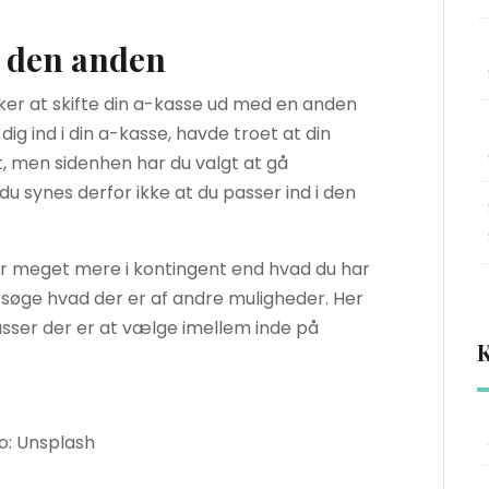
l den anden
sker at skifte din a-kasse ud med en anden
dig ind i din a-kasse, havde troet at din
, men sidenhen har du valgt at gå
u synes derfor ikke at du passer ind i den
er meget mere i kontingent end hvad du har
rsøge hvad der er af andre muligheder. Her
kasser der er at vælge imellem inde på
K
to: Unsplash