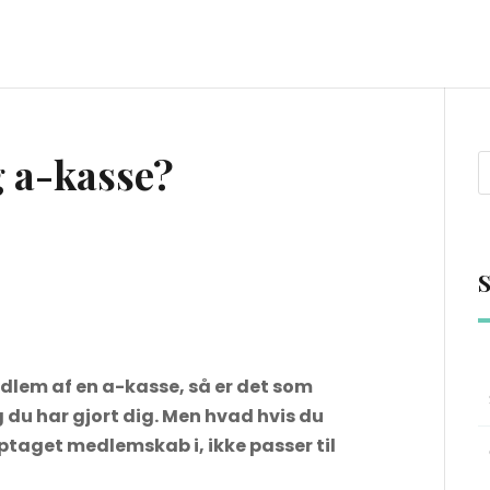
g a-kasse?
S
edlem af en a-kasse, så er det som
g du har gjort dig. Men hvad hvis du
optaget medlemskab i, ikke passer til