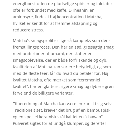
energiboost uden de pludselige spidser og fald, der
ofte er forbundet med kaffe. L-Theanin, en
aminosyre, findes i høj koncentration i Matcha,
hvilket er kendt for at fremme afslapning og
reducere stress.
Matcha’s smagsprofil er lige så kompleks som dens
fremstillingsproces. Den har en sød, græsagtig smag
med undertoner af umami, der skaber en
smagsoplevelse, der er både forfriskende og dyb.
Kvaliteten af Matcha kan variere betydeligt, og som
med de fleste teer, får du hvad du betaler for. Høj
kvalitet Matcha, ofte mærket som “ceremoniel
kvalitet”, har en glattere, rigere smag og dybere grøn
farve end de billigere varianter.
Tilberedning af Matcha kan være en kunst i sig selv.
Traditionelt set, kræver det brug af en bambuspisk
og en speciel keramisk skål kaldet en “chawan”.
Pulveret sigtes for at undgå klumper, og derefter