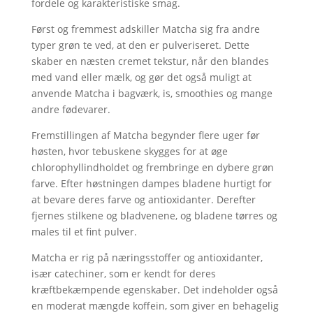
fordele og karakteristiske smag.
Først og fremmest adskiller Matcha sig fra andre
typer grøn te ved, at den er pulveriseret. Dette
skaber en næsten cremet tekstur, når den blandes
med vand eller mælk, og gør det også muligt at
anvende Matcha i bagværk, is, smoothies og mange
andre fødevarer.
Fremstillingen af Matcha begynder flere uger før
høsten, hvor tebuskene skygges for at øge
chlorophyllindholdet og frembringe en dybere grøn
farve. Efter høstningen dampes bladene hurtigt for
at bevare deres farve og antioxidanter. Derefter
fjernes stilkene og bladvenene, og bladene tørres og
males til et fint pulver.
Matcha er rig på næringsstoffer og antioxidanter,
især catechiner, som er kendt for deres
kræftbekæmpende egenskaber. Det indeholder også
en moderat mængde koffein, som giver en behagelig